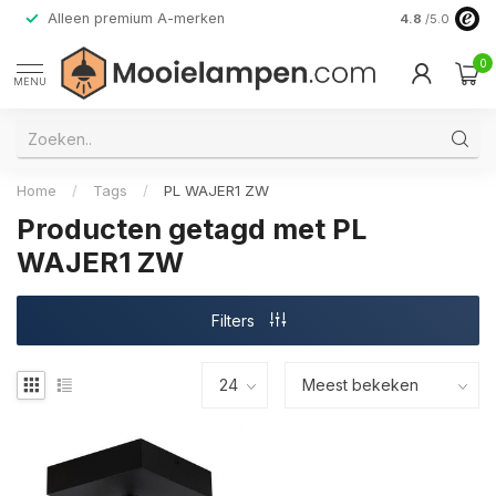
Alleen premium A-merken
4.8
/5.0
0
MENU
Home
/
Tags
/
PL WAJER1 ZW
Producten getagd met PL
WAJER1 ZW
Filters