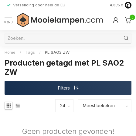
Verzending door heel de EU
Alleen premi
4.8
/5.0
0
MENU
Home
/
Tags
/
PL SAO2 ZW
Producten getagd met PL SAO2
ZW
Filters
Geen producten gevonden!