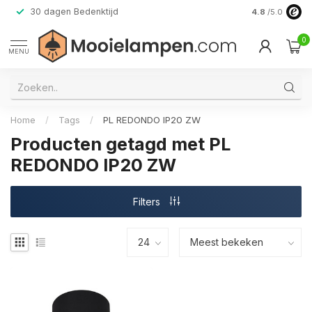
30 dagen Bedenktijd
Verzending do
4.8
/5.0
0
MENU
Home
/
Tags
/
PL REDONDO IP20 ZW
Producten getagd met PL
REDONDO IP20 ZW
Filters