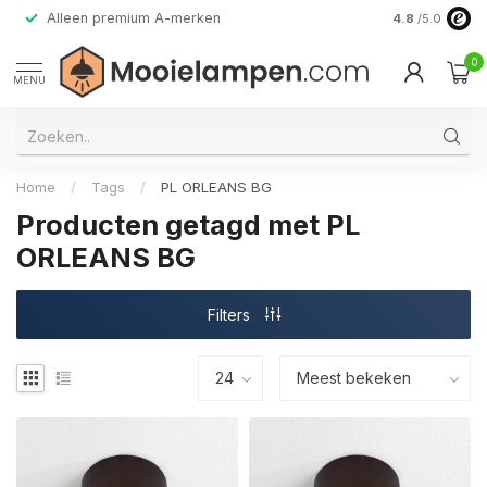
Alleen premium A-merken
4.8
/5.0
0
MENU
Home
/
Tags
/
PL ORLEANS BG
Producten getagd met PL
ORLEANS BG
Filters