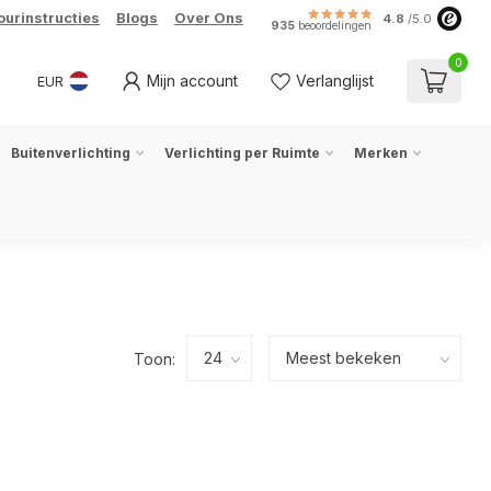
ourinstructies
Blogs
Over Ons
4.8
/5.0
935
beoordelingen
0
Mijn account
Verlanglijst
EUR
Buitenverlichting
Verlichting per Ruimte
Merken
Toon: