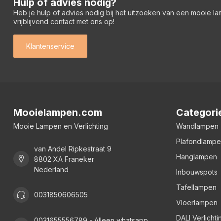
Hulp of advies nodig?
Heb je hulp of advies nodig bij het uitzoeken van een mooie l
vrijblijvend contact met ons op!
Klantenservice
Mooielampen.com
Categori
Mooie Lampen en Verlichting
Wandlampen
Plafondlamp
van Andel Ripkestraat 9
Hanglampen
8802 XA Franeker
Nederland
Inbouwspots
Tafellampen
0031850606505
Vloerlampen
DALI Verlichti
0031655556789 - Alleen whatsapp