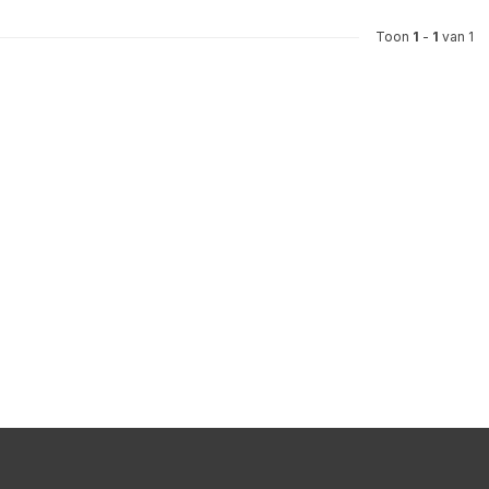
Toon
1
-
1
van 1