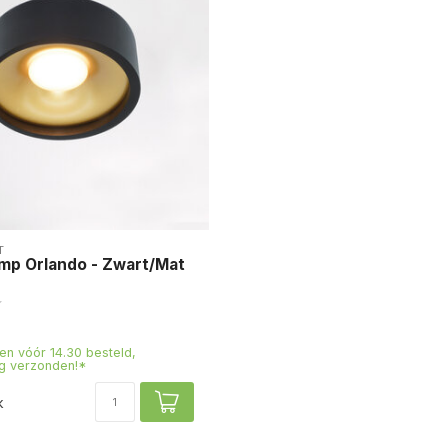
T
mp Orlando - Zwart/Mat
n vóór 14.30 besteld,
g verzonden!*
k