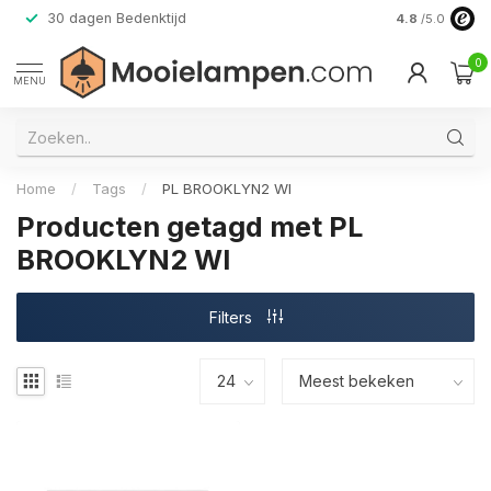
30 dagen Bedenktijd
Verzending do
4.8
/5.0
0
MENU
Home
/
Tags
/
PL BROOKLYN2 WI
Producten getagd met PL
BROOKLYN2 WI
Filters