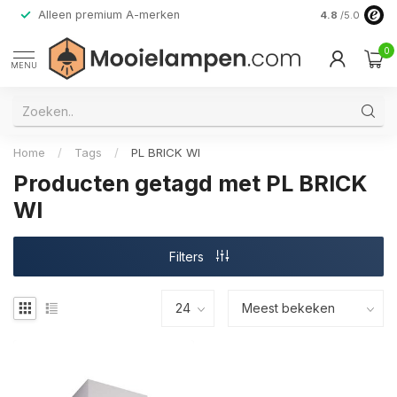
Alleen premium A-merken
4.8
/5.0
0
MENU
Home
/
Tags
/
PL BRICK WI
Producten getagd met PL BRICK
WI
Filters