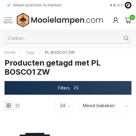
Alleen premium A-merken
4.8
/5.0
0
MENU
Home
/
Tags
/
PL BOSCO1 ZW
Producten getagd met PL
BOSCO1 ZW
Filters