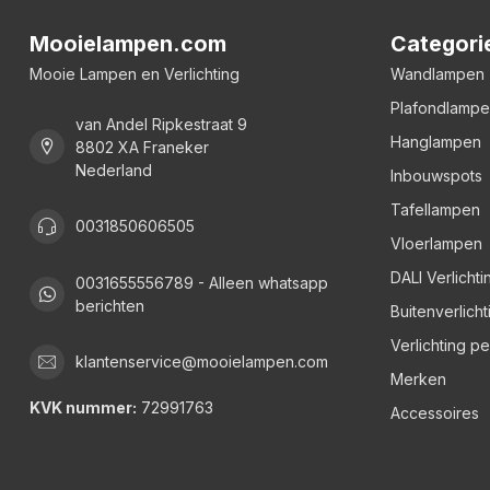
Mooielampen.com
Categori
Mooie Lampen en Verlichting
Wandlampen
Plafondlamp
van Andel Ripkestraat 9
Hanglampen
8802 XA Franeker
Nederland
Inbouwspots
Tafellampen
0031850606505
Vloerlampen
DALI Verlichti
0031655556789 - Alleen whatsapp
berichten
Buitenverlicht
Verlichting p
klantenservice@mooielampen.com
Merken
KVK nummer:
72991763
Accessoires