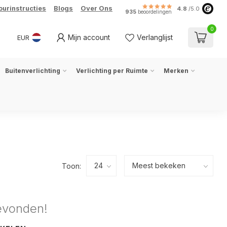
ourinstructies
Blogs
Over Ons
4.8
/5.0
935
beoordelingen
0
Mijn account
Verlanglijst
EUR
Buitenverlichting
Verlichting per Ruimte
Merken
Toon:
evonden!