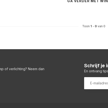
GA VERDER MET WI
Toon
1
-
0
van 0
Schrijf je
amp of verlichting? Neem dan
En ontvang tips