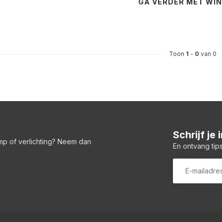
GA VERDER MET WI
Toon
1
-
0
van 0
Schrijf je
amp of verlichting? Neem dan
En ontvang tips