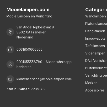
Mooielampen.com
Categori
Mooie Lampen en Verlichting
Wandlampen
Plafondlamp
van Andel Ripkestraat 9
Hanglampen
8802 XA Franeker
Nederland
Inbouwspots
Tafellampen
0031850606505
Vloerlampen
DALI Verlichti
0031655556789 - Alleen whatsapp
berichten
Buitenverlicht
Verlichting p
klantenservice@mooielampen.com
Merken
KVK nummer:
72991763
Accessoires