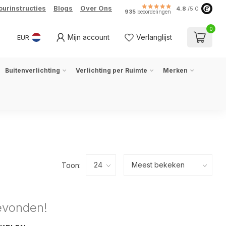
ourinstructies
Blogs
Over Ons
4.8
/5.0
935
beoordelingen
0
Mijn account
Verlanglijst
EUR
Buitenverlichting
Verlichting per Ruimte
Merken
Toon:
evonden!