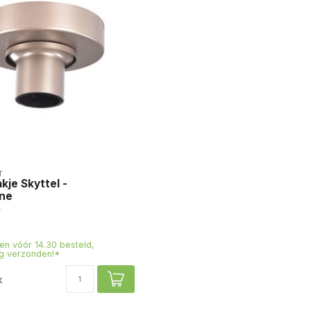
T
kje Skyttel -
ne
n vóór 14.30 besteld,
g verzonden!*
k