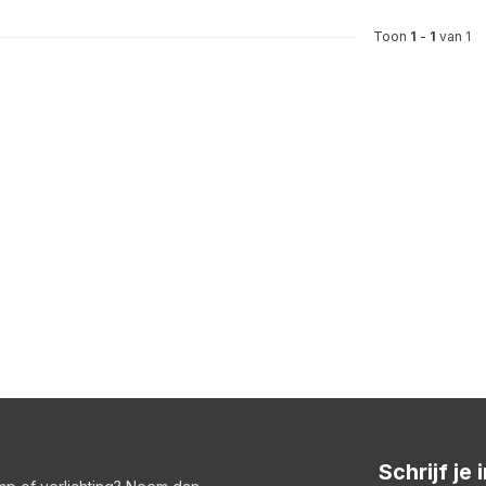
Toon
1
-
1
van 1
Schrijf je