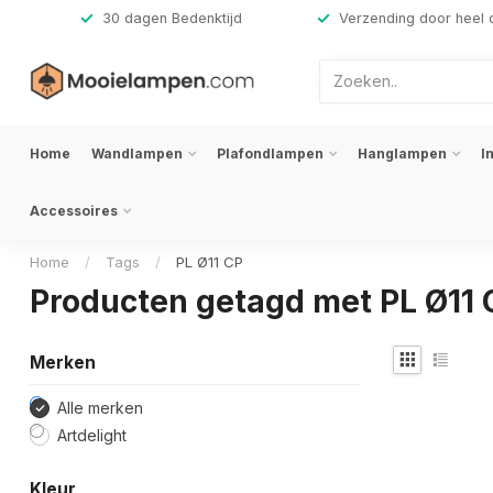
,-
30 dagen Bedenktijd
Verzending door heel 
Home
Wandlampen
Plafondlampen
Hanglampen
I
Accessoires
Home
/
Tags
/
PL Ø11 CP
Producten getagd met PL Ø11 
Merken
Alle merken
Artdelight
Kleur