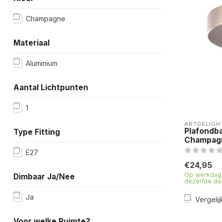
Champagne
Materiaal
Aluminium
Aantal Lichtpunten
1
ARTDELIGH
Plafondba
Type Fitting
Champag
E27
€24,95
Op werkdage
Dimbaar Ja/Nee
dezelfde da
Ja
Vergelij
Voor welke Ruimte?