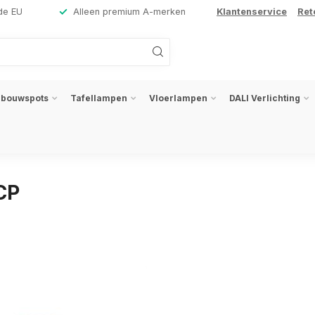
de EU
Alleen premium A-merken
Klantenservice
Ret
nbouwspots
Tafellampen
Vloerlampen
DALI Verlichting
CP