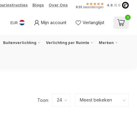
ourinstructies
Blogs
Over Ons
4.8
/5.0
935
beoordelingen
0
Mijn account
Verlanglijst
EUR
Buitenverlichting
Verlichting per Ruimte
Merken
Toon: