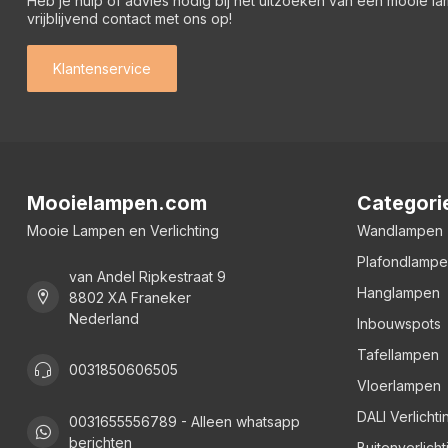
Heb je hulp of advies nodig bij het uitzoeken van een mooie l
vrijblijvend contact met ons op!
Klantenservice
Mooielampen.com
Categori
Mooie Lampen en Verlichting
Wandlampen
Plafondlamp
van Andel Ripkestraat 9
Hanglampen
8802 XA Franeker
Nederland
Inbouwspots
Tafellampen
0031850606505
Vloerlampen
DALI Verlichti
0031655556789 - Alleen whatsapp
berichten
Buitenverlicht