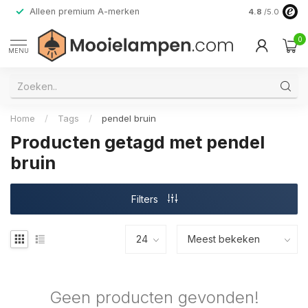
Alleen premium A-merken
4.8
/5.0
0
MENU
Home
/
Tags
/
pendel bruin
Producten getagd met pendel
bruin
Filters
Geen producten gevonden!