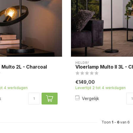
HELDR!
 Multo 2L - Charcoal
Vloerlamp Multo II 3L - C
€149,00
tot 4 werkdagen
Levertijd 2 tot 4 werkdagen
k
Vergelijk
Toon
1
-
6
van 6