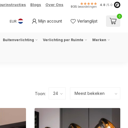
ourinstructies
Blogs
Over Ons
4.8
/5.0
935
beoordelingen
0
Mijn account
Verlanglijst
EUR
Buitenverlichting
Verlichting per Ruimte
Merken
Toon: