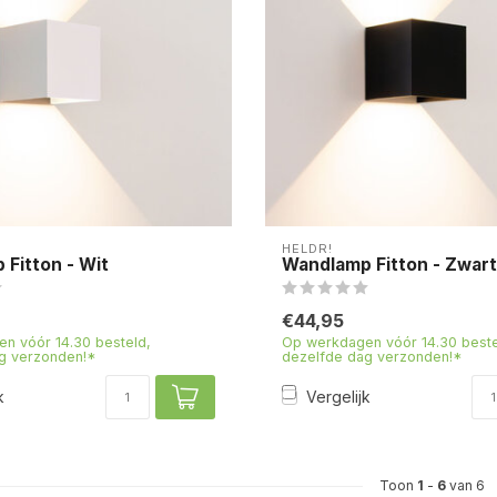
HELDR!
Fitton - Wit
Wandlamp Fitton - Zwart
€44,95
n vóór 14.30 besteld,
Op werkdagen vóór 14.30 beste
g verzonden!*
dezelfde dag verzonden!*
k
Vergelijk
Toon
1
-
6
van 6