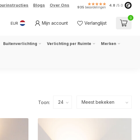
ourinstructies
Blogs
Over Ons
4.8
/5.0
935
beoordelingen
0
Mijn account
Verlanglijst
EUR
Buitenverlichting
Verlichting per Ruimte
Merken
Toon: