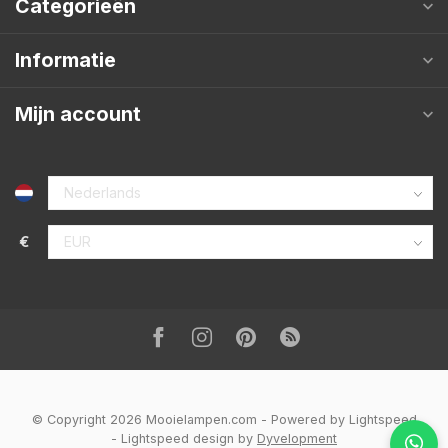
Categorieën
Informatie
Mijn account
€
© Copyright 2026 Mooielampen.com
- Powered by
Lightspeed
-
Lightspeed design
by
Dyvelopment