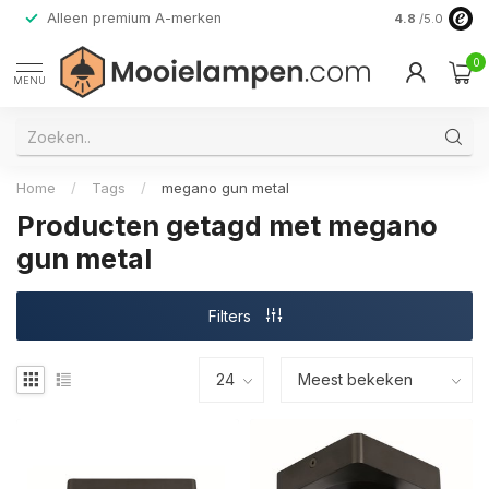
Alleen premium A-merken
4.8
/5.0
0
MENU
Home
/
Tags
/
megano gun metal
Producten getagd met megano
gun metal
Filters