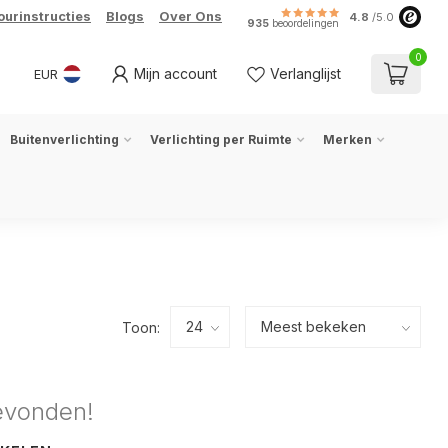
ourinstructies
Blogs
Over Ons
4.8
/5.0
935
beoordelingen
0
Mijn account
Verlanglijst
EUR
Buitenverlichting
Verlichting per Ruimte
Merken
Toon:
evonden!