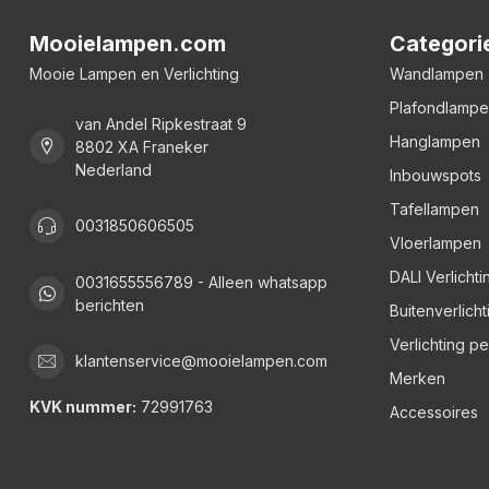
Mooielampen.com
Categori
Mooie Lampen en Verlichting
Wandlampen
Plafondlamp
van Andel Ripkestraat 9
Hanglampen
8802 XA Franeker
Nederland
Inbouwspots
Tafellampen
0031850606505
Vloerlampen
DALI Verlichti
0031655556789 - Alleen whatsapp
berichten
Buitenverlicht
Verlichting p
klantenservice@mooielampen.com
Merken
KVK nummer:
72991763
Accessoires