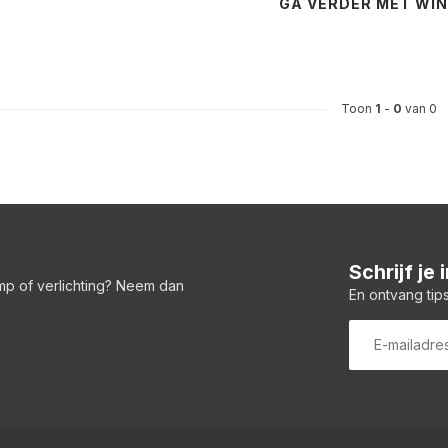
GA VERDER MET WI
Toon
1
-
0
van 0
Schrijf je
amp of verlichting? Neem dan
En ontvang tips