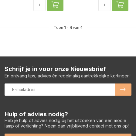
Toon
1
-
4
van 4
Schrijf je in voor onze Nieuwsbrief
En ontvang tips, advies én regelmatig aantrekkelijke kortingen!
Hulp of advies nodig?
Heb je hulp of advies nodig bij het uitzoeken van een mooie
lamp of verlichting? Neem dan vrijblijvend contact met ons op!