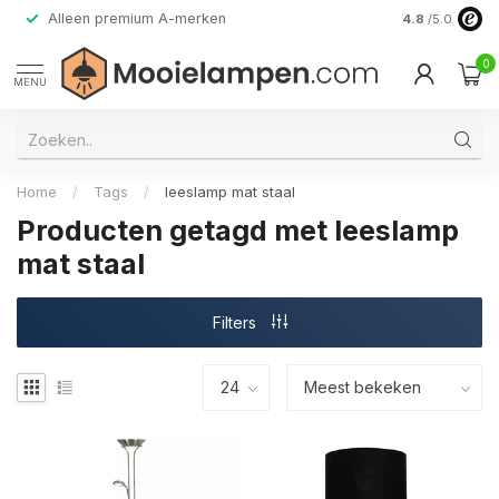
Alleen premium A-merken
4.8
/5.0
0
MENU
Home
/
Tags
/
leeslamp mat staal
Producten getagd met leeslamp
mat staal
Filters