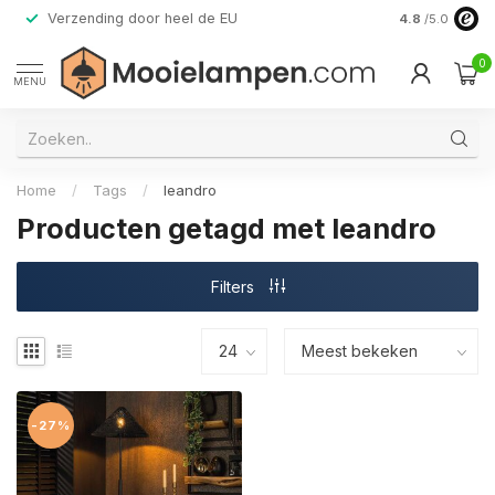
Verzending door heel de EU
Alleen premi
4.8
/5.0
0
MENU
Home
/
Tags
/
leandro
Producten getagd met leandro
Filters
-27%