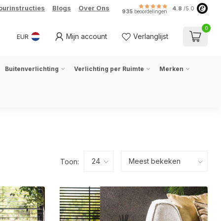
ourinstructies
Blogs
Over Ons
4.8
/5.0
935
beoordelingen
0
Mijn account
Verlanglijst
EUR
Buitenverlichting
Verlichting per Ruimte
Merken
Toon: