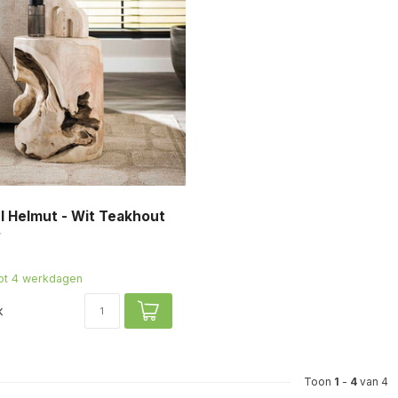
el Helmut - Wit Teakhout
tot 4 werkdagen
k
Toon
1
-
4
van 4