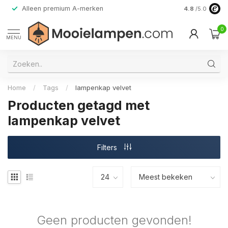
Alleen premium A-merken
4.8
/5.0
0
MENU
Home
/
Tags
/
lampenkap velvet
Producten getagd met
lampenkap velvet
Filters
Geen producten gevonden!