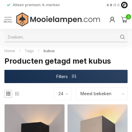
Alleen premium A-merken
4.8
/5.0
0
MENU
Home
/
Tags
/
kubus
Producten getagd met kubus
Filters