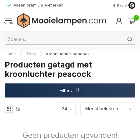
Alleen premium A-merken
4.8
/5.0
0
MENU
Home
/
Tags
/
kroonluchter peacock
Producten getagd met
kroonluchter peacock
Filters
Geen producten gevonden!