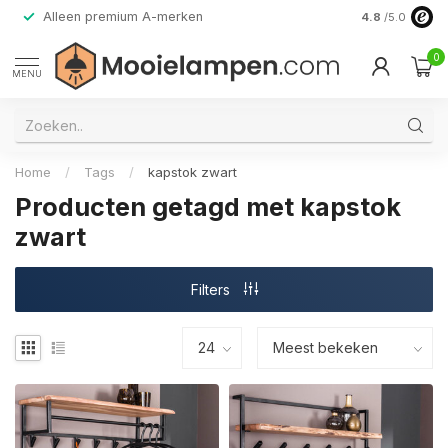
Alleen premium A-merken
4.8
/5.0
0
MENU
Home
/
Tags
/
kapstok zwart
Producten getagd met kapstok
zwart
Filters