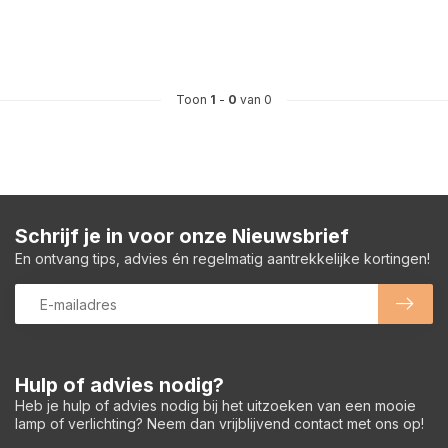
Toon
1
-
0
van 0
Schrijf je in voor onze Nieuwsbrief
En ontvang tips, advies én regelmatig aantrekkelijke kortingen!
Hulp of advies nodig?
Heb je hulp of advies nodig bij het uitzoeken van een mooie
lamp of verlichting? Neem dan vrijblijvend contact met ons op!