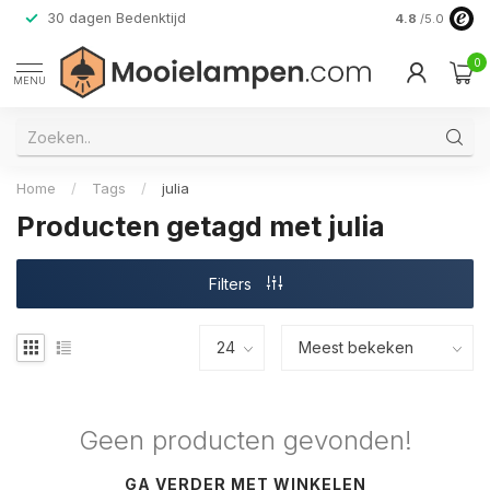
30 dagen Bedenktijd
Verzending do
4.8
/5.0
0
MENU
Home
/
Tags
/
julia
Producten getagd met julia
Filters
Geen producten gevonden!
GA VERDER MET WINKELEN