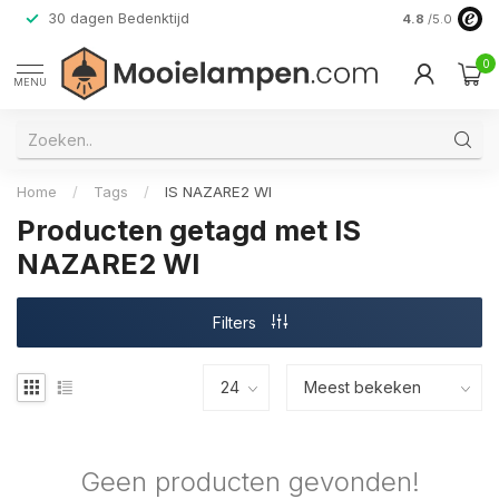
30 dagen Bedenktijd
Verzending do
4.8
/5.0
0
MENU
Home
/
Tags
/
IS NAZARE2 WI
Producten getagd met IS
NAZARE2 WI
Filters
Geen producten gevonden!