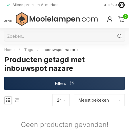
Alleen premium A-merken
4.8
/5.0
0
MENU
Home
/
Tags
/
inbouwspot nazare
Producten getagd met
inbouwspot nazare
Filters
Geen producten gevonden!