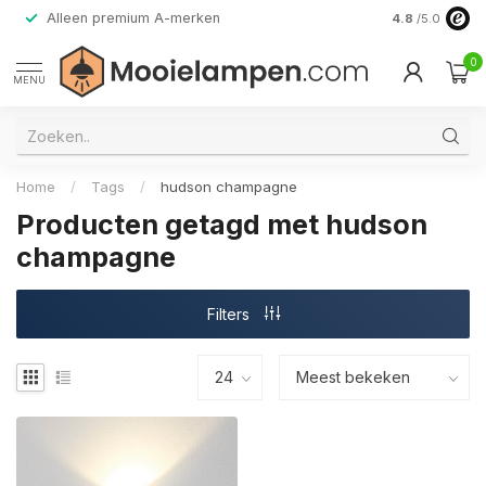
Alleen premium A-merken
4.8
/5.0
0
MENU
Home
/
Tags
/
hudson champagne
Producten getagd met hudson
champagne
Filters