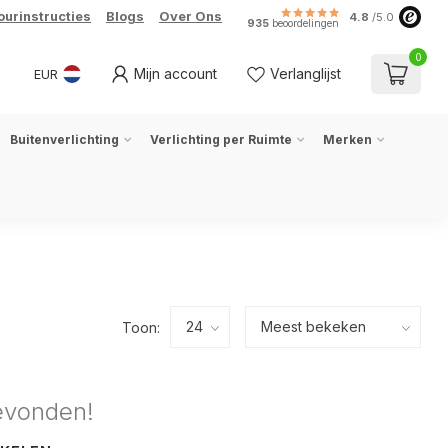
ourinstructies
Blogs
Over Ons
4.8
/5.0
935
beoordelingen
0
Mijn account
Verlanglijst
EUR
Buitenverlichting
Verlichting per Ruimte
Merken
Toon:
evonden!