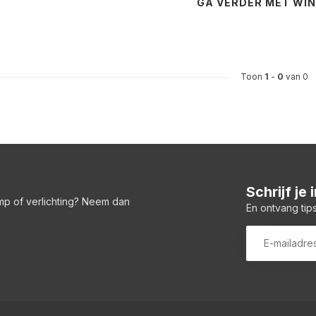
GA VERDER MET WI
Toon
1
-
0
van 0
Schrijf je
amp of verlichting? Neem dan
En ontvang tips