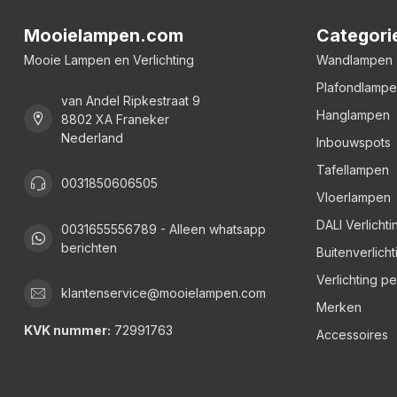
Mooielampen.com
Categori
Mooie Lampen en Verlichting
Wandlampen
Plafondlamp
van Andel Ripkestraat 9
Hanglampen
8802 XA Franeker
Nederland
Inbouwspots
Tafellampen
0031850606505
Vloerlampen
DALI Verlichti
0031655556789 - Alleen whatsapp
berichten
Buitenverlicht
Verlichting p
klantenservice@mooielampen.com
Merken
KVK nummer:
72991763
Accessoires