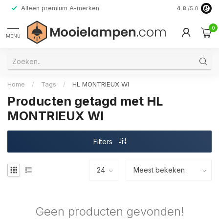
Alleen premium A-merken
4.8
/5.0
0
MENU
Home
/
Tags
/
HL MONTRIEUX WI
Producten getagd met HL
MONTRIEUX WI
Filters
Geen producten gevonden!