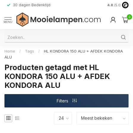
30 dagen Bedenktijd
Verzending do
4.8
/5.0
0
MENU
Home
/
Tags
/
HL KONDORA 150 ALU + AFDEK KONDORA
ALU
Producten getagd met HL
KONDORA 150 ALU + AFDEK
KONDORA ALU
Filters