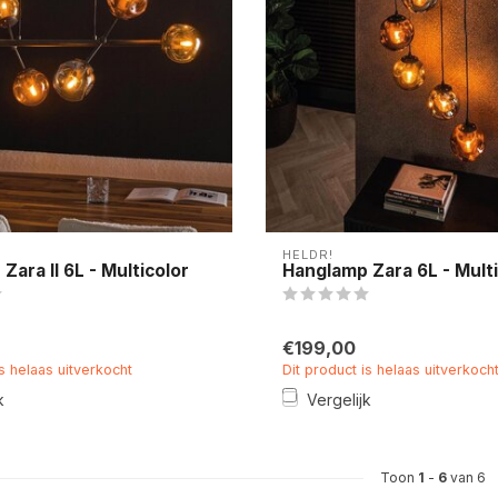
HELDR!
Zara II 6L - Multicolor
Hanglamp Zara 6L - Multi
€199,00
is helaas uitverkocht
Dit product is helaas uitverkoch
k
Vergelijk
Toon
1
-
6
van 6