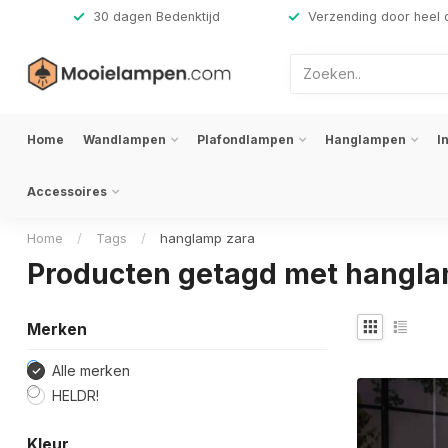
,-
30 dagen Bedenktijd
Verzending door heel 
Home
Wandlampen
Plafondlampen
Hanglampen
I
Accessoires
Home
/
Tags
/
hanglamp zara
Producten getagd met hangla
Merken
Alle merken
HELDR!
Kleur