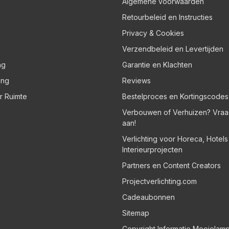
Algemene voorwaarden
Retourbeleid en Instructies
Privacy & Cookies
Verzendbeleid en Levertijden
ng
Garantie en Klachten
ing
Reviews
er Ruimte
Bestelproces en Kortingscodes
Verbouwen of Verhuizen? Vraa
aan!
Verlichting voor Horeca, Hotel
Interieurprojecten
Partners en Content Creators
Projectverlichting.com
Cadeaubonnen
Sitemap
Copyright Informatie Mooielam