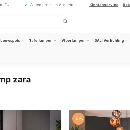
de EU
Alleen premium A-merken
Klantenservice
Ret
nbouwspots
Tafellampen
Vloerlampen
DALI Verlichting
mp zara
-31%