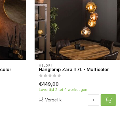
HELDR!
color
Hanglamp Zara II 7L - Multicolor
€449,00
Levertijd 2 tot 4 werkdagen
t
Vergelijk