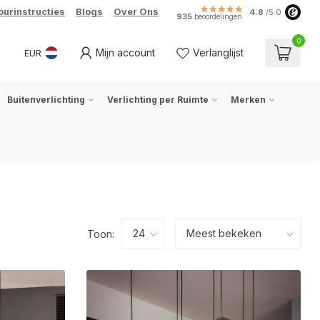
ourinstructies
Blogs
Over Ons
4.8
/5.0
935
beoordelingen
0
Mijn account
Verlanglijst
EUR
Buitenverlichting
Verlichting per Ruimte
Merken
Toon: