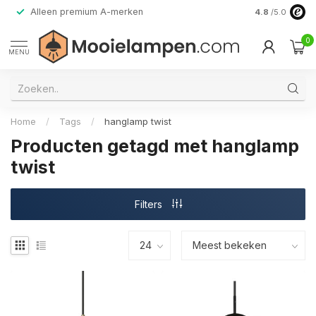
Alleen premium A-merken
4.8
/5.0
0
MENU
Home
/
Tags
/
hanglamp twist
Producten getagd met hanglamp
twist
Filters