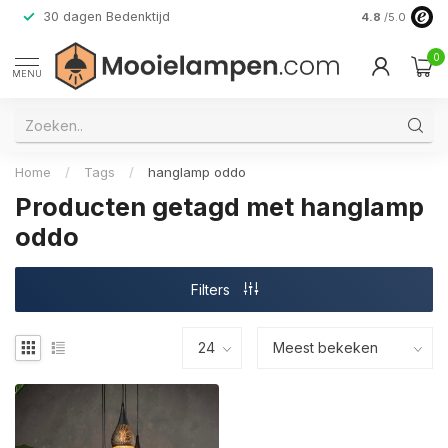
30 dagen Bedenktijd
Verzending do
4.8
/5.0
0
MENU
Home
/
Tags
/
hanglamp oddo
Producten getagd met hanglamp
oddo
Filters