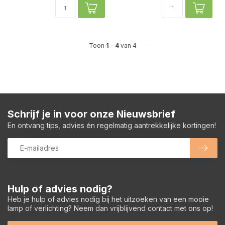
Toon
1
-
4
van 4
Schrijf je in voor onze Nieuwsbrief
En ontvang tips, advies én regelmatig aantrekkelijke kortingen!
Hulp of advies nodig?
Heb je hulp of advies nodig bij het uitzoeken van een mooie
lamp of verlichting? Neem dan vrijblijvend contact met ons op!