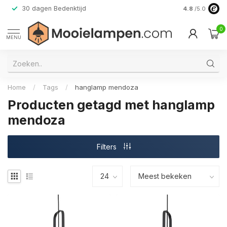
30 dagen Bedenktijd
Verzending do
4.8
/5.0
0
MENU
Home
/
Tags
/
hanglamp mendoza
Producten getagd met hanglamp
mendoza
Filters