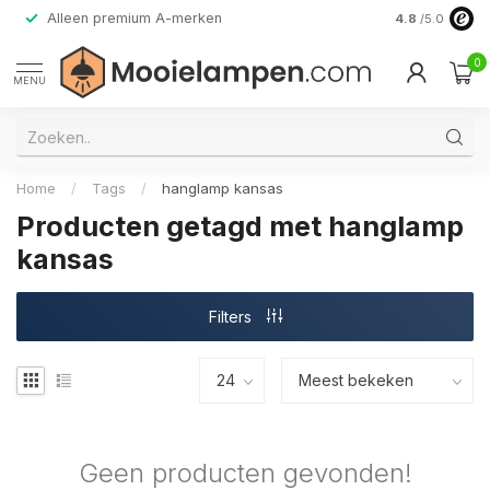
Alleen premium A-merken
4.8
/5.0
0
MENU
Home
/
Tags
/
hanglamp kansas
Producten getagd met hanglamp
kansas
Filters
Geen producten gevonden!