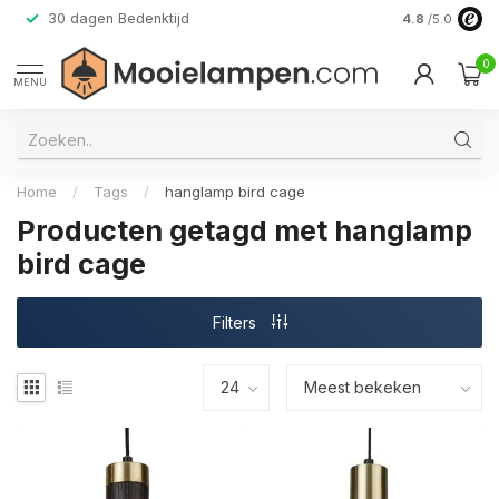
30 dagen Bedenktijd
Verzending do
4.8
/5.0
0
MENU
Home
/
Tags
/
hanglamp bird cage
Producten getagd met hanglamp
bird cage
Filters