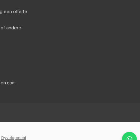
g een offerte
s of andere
pen.com
y
Dyvelopment