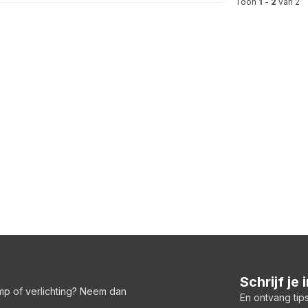
Toon
1
-
2
van 2
Schrijf je
amp of verlichting? Neem dan
En ontvang tips