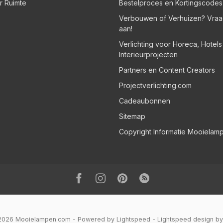
er Ruimte
Bestelproces en Kortingscodes
Verbouwen of Verhuizen? Vraa
aan!
Verlichting voor Horeca, Hotel
Interieurprojecten
Partners en Content Creators
Projectverlichting.com
Cadeaubonnen
Sitemap
Copyright Informatie Mooielam
 2026 Mooielampen.com
- Powered by
Lightspeed
-
Lightspeed design
b