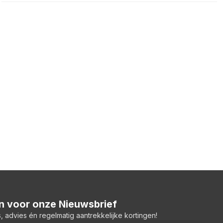
 in voor onze Nieuwsbrief
, advies én regelmatig aantrekkelijke kortingen!