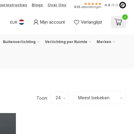
ourinstructies
Blogs
Over Ons
4.8
/5.0
935
beoordelingen
0
Mijn account
Verlanglijst
EUR
Buitenverlichting
Verlichting per Ruimte
Merken
Toon: