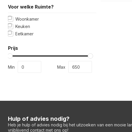
Voor welke Ruimte?
Woonkamer
Keuken
Eetkamer
Prijs
Min
Max
Hulp of advies nodig?
Heb je hulp of advies nodig bij het uitzoeken van een mooie l
vrijblijvend contact met ons op!