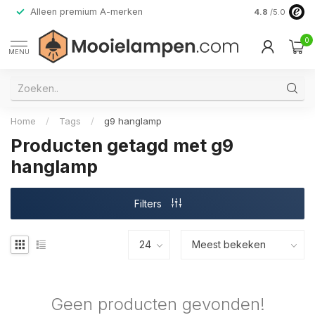
Alleen premium A-merken
4.8
/5.0
0
MENU
Home
/
Tags
/
g9 hanglamp
Producten getagd met g9
hanglamp
Filters
Geen producten gevonden!