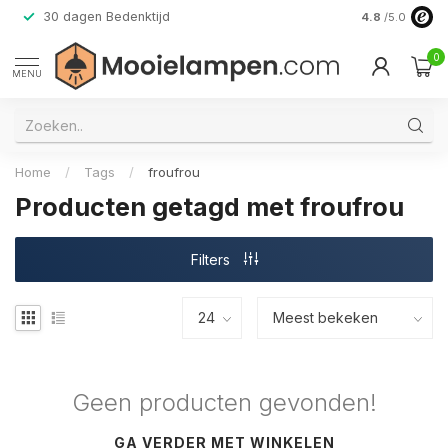
30 dagen Bedenktijd
Verzending do
4.8
/5.0
0
MENU
Home
/
Tags
/
froufrou
Producten getagd met froufrou
Filters
Geen producten gevonden!
GA VERDER MET WINKELEN