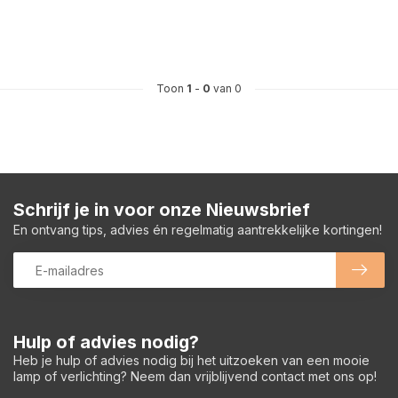
Toon
1
-
0
van 0
Schrijf je in voor onze Nieuwsbrief
En ontvang tips, advies én regelmatig aantrekkelijke kortingen!
Hulp of advies nodig?
Heb je hulp of advies nodig bij het uitzoeken van een mooie
lamp of verlichting? Neem dan vrijblijvend contact met ons op!