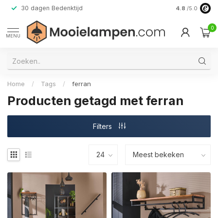
30 dagen Bedenktijd
Verzending do
4.8
/5.0
0
MENU
Home
/
Tags
/
ferran
Producten getagd met ferran
Filters