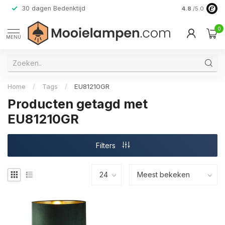
30 dagen Bedenktijd
Verzending do
4.8
/5.0
0
MENU
Home
/
Tags
/
EU81210GR
Producten getagd met
EU81210GR
Filters