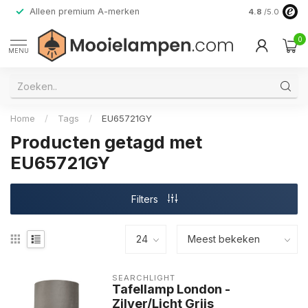
Alleen premium A-merken
4.8
/5.0
0
MENU
Home
/
Tags
/
EU65721GY
Producten getagd met
EU65721GY
Filters
SEARCHLIGHT
Tafellamp London -
Zilver/Licht Grijs