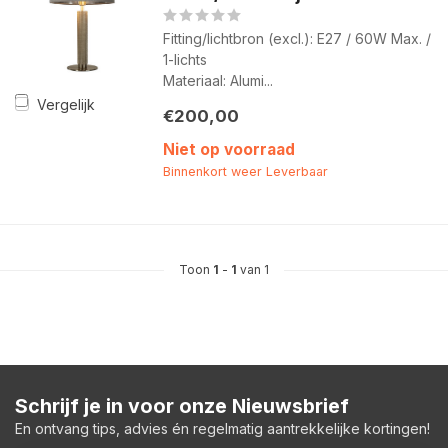
Fitting/lichtbron (excl.): E27 / 60W Max. /
1-lichts
Materiaal: Alumi...
Vergelijk
€200,00
Niet op voorraad
Binnenkort weer Leverbaar
Toon
1
-
1
van 1
Schrijf je in voor onze Nieuwsbrief
En ontvang tips, advies én regelmatig aantrekkelijke kortingen!