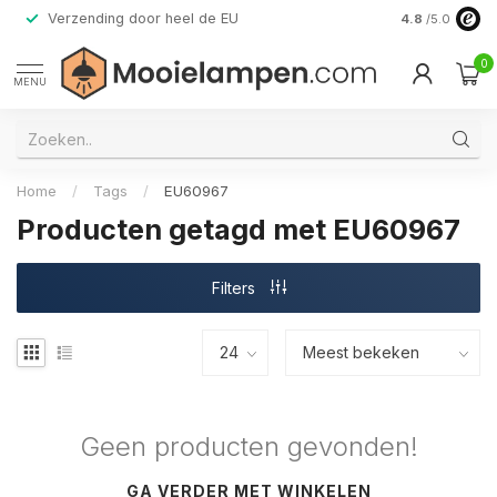
Verzending door heel de EU
Alleen premi
4.8
/5.0
0
MENU
Home
/
Tags
/
EU60967
Producten getagd met EU60967
Filters
Geen producten gevonden!
GA VERDER MET WINKELEN