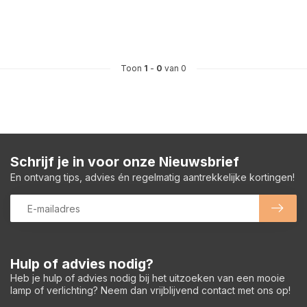
Toon
1
-
0
van 0
Schrijf je in voor onze Nieuwsbrief
En ontvang tips, advies én regelmatig aantrekkelijke kortingen!
Hulp of advies nodig?
Heb je hulp of advies nodig bij het uitzoeken van een mooie
lamp of verlichting? Neem dan vrijblijvend contact met ons op!