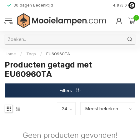
30 dagen Bedenktijd
Verzending do
4.8
/5.0
0
MENU
Home
/
Tags
/
EU60960TA
Producten getagd met
EU60960TA
Filters
Geen producten gevonden!