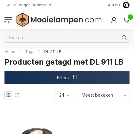
30 dagen Bedenktijd
Verzending do
4.8
/5.0
0
MENU
Home
/
Tags
/
DL 911 LB
Producten getagd met DL 911 LB
Filters