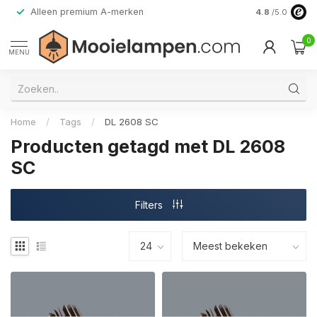
Alleen premium A-merken
4.8
/5.0
0
MENU
Home
/
Tags
/
DL 2608 SC
Producten getagd met DL 2608
SC
Filters