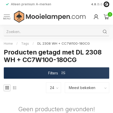
Alleen premium A-merken
4.8
/5.0
0
MENU
Home
/
Tags
/
DL 2308 WH + CC7W100-180CG
Producten getagd met DL 2308
WH + CC7W100-180CG
Filters
Geen producten gevonden!