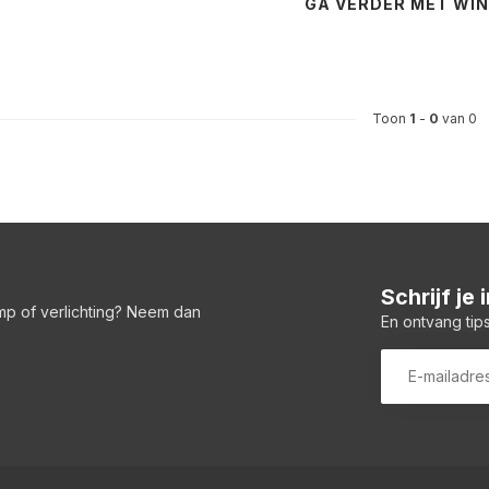
GA VERDER MET WI
Toon
1
-
0
van 0
Schrijf je
amp of verlichting? Neem dan
En ontvang tips