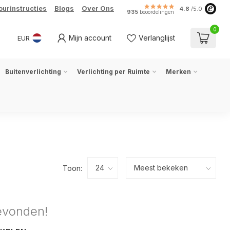
ourinstructies
Blogs
Over Ons
4.8
/5.0
935
beoordelingen
0
Mijn account
Verlanglijst
EUR
Buitenverlichting
Verlichting per Ruimte
Merken
Toon:
evonden!