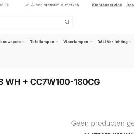
de EU
Alleen premium A-merken
Klantenservice
Ret
nbouwspots
Tafellampen
Vloerlampen
DALI Verlichting
08 WH + CC7W100-180CG
Geen producten g