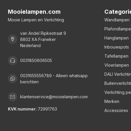
Mooielampen.com
Categori
Mooie Lampen en Verlichting
Wandlampen
Plafondlamp
van Andel Ripkestraat 9
Hanglampen
8802 XA Franeker
Nederland
Inbouwspots
Tafellampen
0031850606505
Vloerlampen
DALI Verlichti
0031655556789 - Alleen whatsapp
berichten
Buitenverlicht
Verlichting p
klantenservice@mooielampen.com
Merken
KVK nummer:
72991763
Accessoires