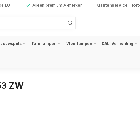
de EU
Alleen premium A-merken
Klantenservice
Ret
nbouwspots
Tafellampen
Vloerlampen
DALI Verlichting
53 ZW