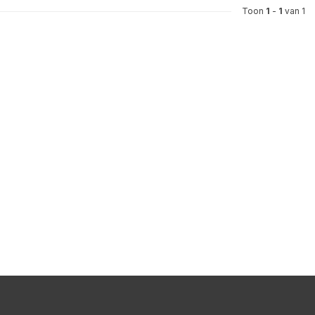
Toon
1
-
1
van 1