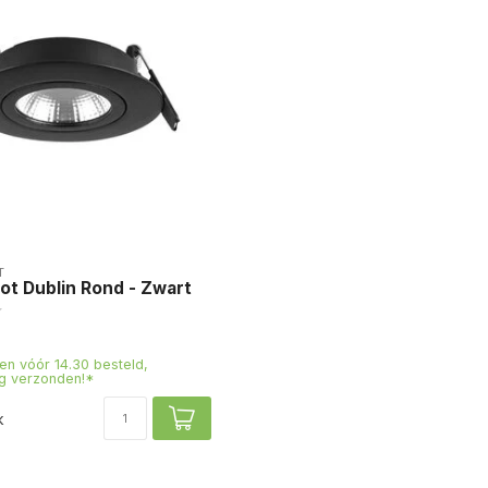
T
t Dublin Rond - Zwart
n vóór 14.30 besteld,
g verzonden!*
k