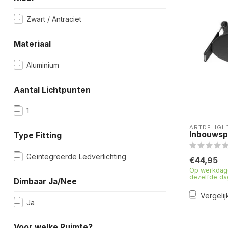
Zwart / Antraciet
Materiaal
Aluminium
Aantal Lichtpunten
1
ARTDELIGH
Inbouwspo
Type Fitting
Geïntegreerde Ledverlichting
€44,95
Op werkdage
dezelfde da
Dimbaar Ja/Nee
Vergelij
Ja
Voor welke Ruimte?