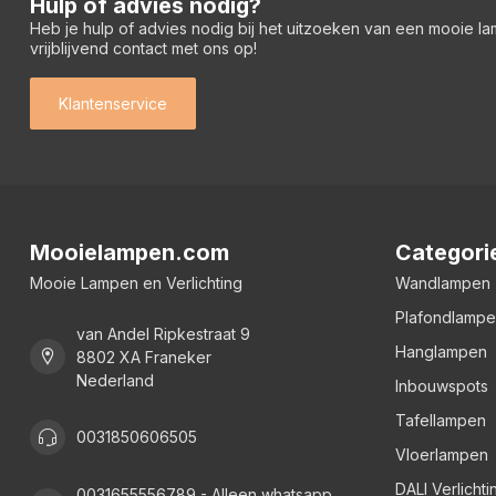
Hulp of advies nodig?
Heb je hulp of advies nodig bij het uitzoeken van een mooie l
vrijblijvend contact met ons op!
Klantenservice
Mooielampen.com
Categori
Mooie Lampen en Verlichting
Wandlampen
Plafondlamp
van Andel Ripkestraat 9
Hanglampen
8802 XA Franeker
Nederland
Inbouwspots
Tafellampen
0031850606505
Vloerlampen
DALI Verlichti
0031655556789 - Alleen whatsapp