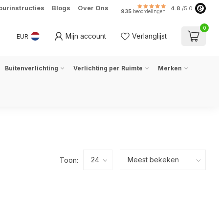
ourinstructies
Blogs
Over Ons
4.8
/5.0
935
beoordelingen
0
Mijn account
Verlanglijst
EUR
Buitenverlichting
Verlichting per Ruimte
Merken
Toon: