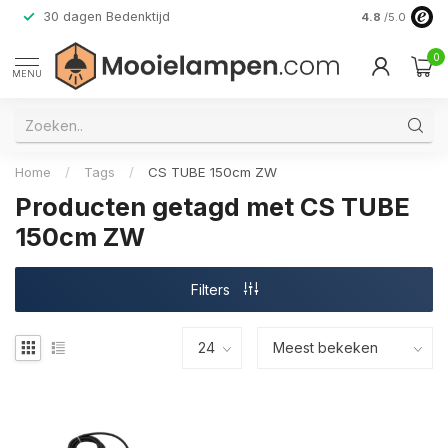
30 dagen Bedenktijd
Verzending do
4.8
/5.0
0
MENU
Home
/
Tags
/
CS TUBE 150cm ZW
Producten getagd met CS TUBE
150cm ZW
Filters